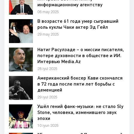
информационному агентству
06 may 2025
В возрасте 61 года умер сыгравший
роль куклы Чаки актер Эд Гейл
29 may 2025
Натиг Расулзаде – о миссии писателя,
потере духовности в обществе и ИИ.
Интервью Media.Az
28 iyul 2025
Американский боксер Кави скончался
в 72 года после пяти лет борьбы с
деменцией
29 iyul 2025
Ушёл гений фанк-музыки: не стало Sly
Stone, человека, изменившего звук
эпохи
10 iyun 2025