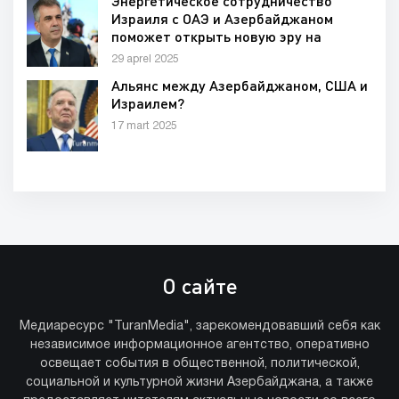
Энергетическое сотрудничество
Израиля с ОАЭ и Азербайджаном
поможет открыть новую эру на
Ближнем Востоке
29 aprel 2025
Альянс между Азербайджаном, США и
Израилем?
17 mart 2025
О сайте
Медиаресурс "TuranMedia", зарекомендовавший себя как
независимое информационное агентство, оперативно
освещает события в общественной, политической,
социальной и культурной жизни Азербайджана, а также