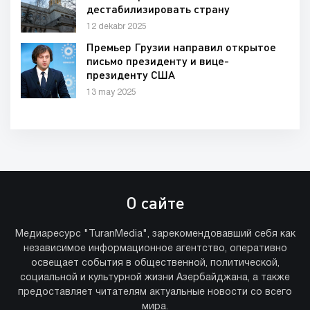
дестабилизировать страну
12 dekabr 2025
Премьер Грузии направил открытое
письмо президенту и вице-
президенту США
13 may 2025
О сайте
Медиаресурс "TuranMedia", зарекомендовавший себя как
независимое информационное агентство, оперативно
освещает события в общественной, политической,
социальной и культурной жизни Азербайджана, а также
предоставляет читателям актуальные новости со всего
мира.