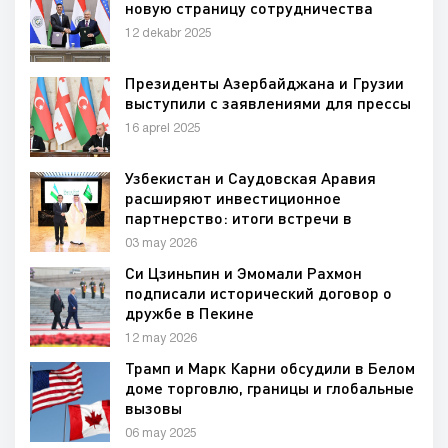
новую страницу сотрудничества
12 dekabr 2025
Президенты Азербайджана и Грузии
выступили с заявлениями для прессы
16 aprel 2025
Узбекистан и Саудовская Аравия
расширяют инвестиционное
партнерство: итоги встречи в
Ташкенте
03 may 2026
Си Цзиньпин и Эмомали Рахмон
подписали исторический договор о
дружбе в Пекине
12 may 2026
Трамп и Марк Карни обсудили в Белом
доме торговлю, границы и глобальные
вызовы
06 may 2025