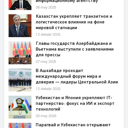
информационному агентству
06 may 2025
Казахстан укрепляет транзитное и
логистическое влияние на фоне
мировой стагнации
12 dekabr 2025
Главы государств Азербайджана и
Вьетнама выступили с заявлениями
для прессы
07 may 2025
В Ашхабаде проходит
международный форум мира и
доверия — лидеры Центральной Азии
и мира обсуждают устойчивое
12 dekabr 2025
развитие и безопасность
Узбекистан и Япония укрепляют IT-
партнерство: фокус на ИИ и экспорт
технологий
03 may 2026
Парагвай и Узбекистан открывают