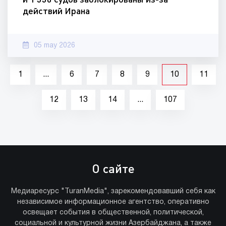
действий Ирана
05 may 2026
1
...
6
7
8
9
10
11
12
13
14
...
107
О сайте
Медиаресурс "TuranMedia", зарекомендовавший себя как
независимое информационное агентство, оперативно
освещает события в общественной, политической,
социальной и культурной жизни Азербайджана, а также