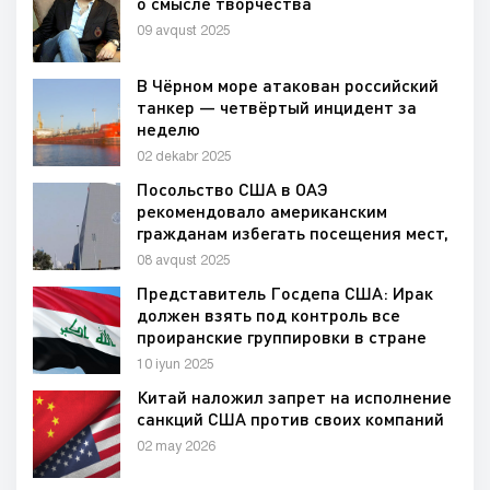
о смысле творчества
09 avqust 2025
В Чёрном море атакован российский
танкер — четвёртый инцидент за
неделю
02 dekabr 2025
Посольство США в ОАЭ
рекомендовало американским
гражданам избегать посещения мест,
связанных с иудаизмом и Израилем
08 avqust 2025
Представитель Госдепа США: Ирак
должен взять под контроль все
проиранские группировки в стране
10 iyun 2025
Китай наложил запрет на исполнение
санкций США против своих компаний
02 may 2026