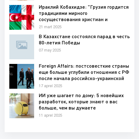
Ираклий Кобахидзе: "Грузия гордится
традициями мирного
сосуществования христиан и
мусульман, грузин и азербайджанцев"
21 mart 2025
B Казахстане состоялся парад в честь
80-летия Победы
07 may 2025
Foreign Affairs: постсовесткие страны
еще больше углубили отношения с РФ
после начала российско-украинской
войны
17 aprel 2025
ИИ уже шагает по дому: 5 новейших
разработок, которые знают о вас
больше, чем вы думаете
11 aprel 2025