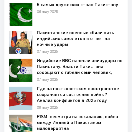
5 самых дружеских стран Пакистану
06 may 2025
Пакистанские военные сбили пять
индийских самолетов в ответ на
ночные удары
07 may 2025
Индийские ВВС нанесли авиаудары по
Пакистану. Власти Пакистана
сообщают о гибели семи человек,
среди них двое детей
07 may 2025
Где на постсоветском пространстве
сохраняется состояние войны?
Анализ конфликтов в 2025 году
09 may 2025
PISM: несмотря на эскалацию, война
между Индией и Пакистаном
маловероятна