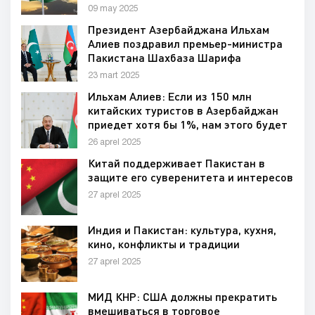
09 may 2025
Президент Азербайджана Ильхам
Алиев поздравил премьер-министра
Пакистана Шахбаза Шарифа
23 mart 2025
Ильхам Алиев: Если из 150 млн
китайских туристов в Азербайджан
приедет хотя бы 1%, нам этого будет
достаточно
26 aprel 2025
Китай поддерживает Пакистан в
защите его суверенитета и интересов
27 aprel 2025
Индия и Пакистан: культура, кухня,
кино, конфликты и традиции
27 aprel 2025
МИД КНР: США должны прекратить
вмешиваться в торговое