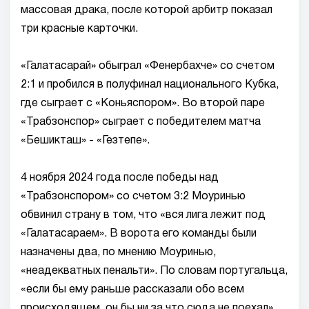
массовая драка, после которой арбитр показал
три красные карточки.
«Галатасарай» обыграл «Фенербахче» со счетом
2:1 и пробился в полуфинал национального Кубка,
где сыграет с «Коньяспором». Во второй паре
«Трабзонспор» сыграет с победителем матча
«Бешикташ» - «Гезтепе».
4 ноября 2024 года после победы над
«Трабзонспором» со счетом 3:2 Моуринью
обвинил страну в том, что «вся лига лежит под
«Галатасараем». В ворота его команды были
назначены два, по мнению Моуринью,
«неадекватных пенальти». По словам португальца,
«если бы ему раньше рассказали обо всем
происходящем, он бы ни за что сюда не поехал».