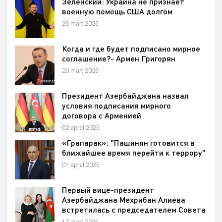
Зеленский: Украина не признает
военную помощь США долгом
28 mart 2025
Когда и где будет подписано мирное
соглашение?- Армен Григорян
20 mart 2025
Президент Азербайджана назвал
условия подписания мирного
договора с Арменией
02 aprel 2025
«Грапарак»: "Пашинян готовится в
ближайшее время перейти к террору"
01 aprel 2025
Первый вице-президент
Азербайджана Мехрибан Алиева
встретилась с председателем Совета
Федерации Федерального Собрания