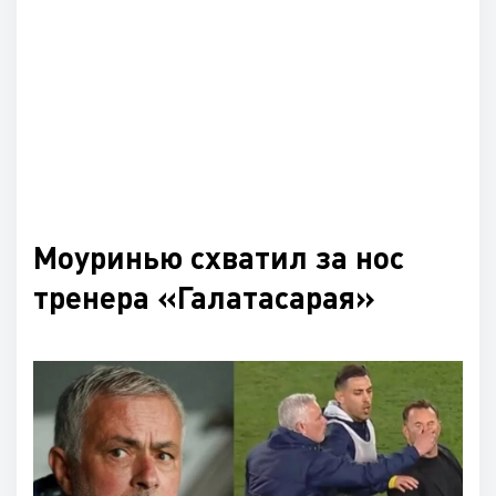
Моуринью схватил за нос
тренера «Галатасарая»