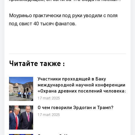
Моуриньо практически под руки уводили с поля
под свист 40 тысяч фанатов.
Читайте также :
Участники проходящей в Баку
международной научной конференции
«Охрана древних поселений человека:
угрозы и современные подходы»,
17 mart 2025
организованной Министерством
О чем говорили Эрдоган и Трамп?
культуры, посетили монастырь
Худавенг
17 mart 2025