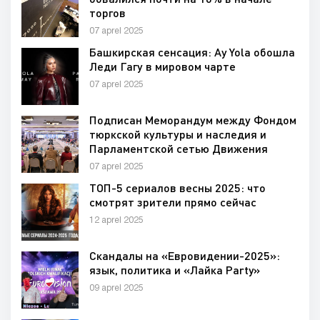
торгов
07 aprel 2025
Башкирская сенсация: Ay Yola обошла
Леди Гагу в мировом чарте
07 aprel 2025
Подписан Меморандум между Фондом
тюркской культуры и наследия и
Парламентской сетью Движения
неприсоединения
07 aprel 2025
ТОП-5 сериалов весны 2025: что
смотрят зрители прямо сейчас
12 aprel 2025
Скандалы на «Евровидении-2025»:
язык, политика и «Лайка Party»
09 aprel 2025