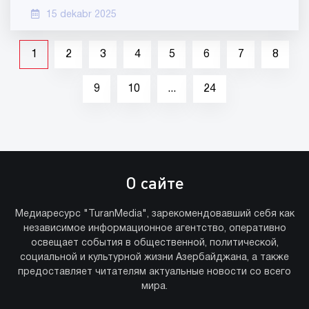
15 dekabr 2025
1
2
3
4
5
6
7
8
9
10
...
24
О сайте
Медиаресурс "TuranMedia", зарекомендовавший себя как
независимое информационное агентство, оперативно
освещает события в общественной, политической,
социальной и культурной жизни Азербайджана, а также
предоставляет читателям актуальные новости со всего
мира.