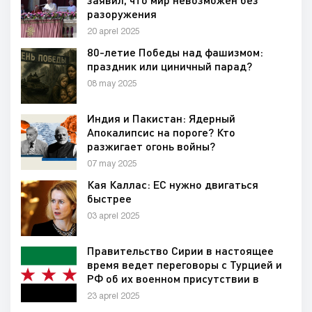
разоружения
20 aprel 2025
80-летие Победы над фашизмом:
праздник или циничный парад?
08 may 2025
Индия и Пакистан: Ядерный
Апокалипсис на пороге? Кто
разжигает огонь войны?
07 may 2025
Кая Каллас: ЕС нужно двигаться
быстрее
03 aprel 2025
Правительство Сирии в настоящее
время ведет переговоры с Турцией и
РФ об их военном присутствии в
стране
23 aprel 2025