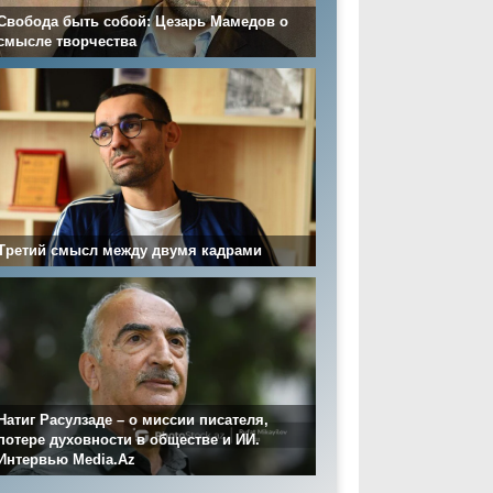
Свобода быть собой: Цезарь Мамедов о
смысле творчества
Третий смысл между двумя кадрами
Натиг Расулзаде – о миссии писателя,
потере духовности в обществе и ИИ.
Интервью Media.Az