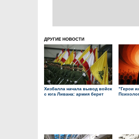
ДРУГИЕ НОВОСТИ
Хизбалла начала вывод войск
"Герои и
с юга Ливана: армия берет
Психолог
под контроль военные базы
сильных
настояще