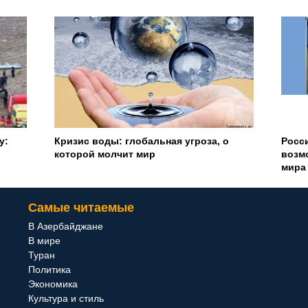
о
Российско-украинская война:
Самы
возможные итоги и последствия для
в 20
мира
пове
Самые читаемые
В Азербайджане
В мире
Туран
Политика
Экономика
Культура и стиль