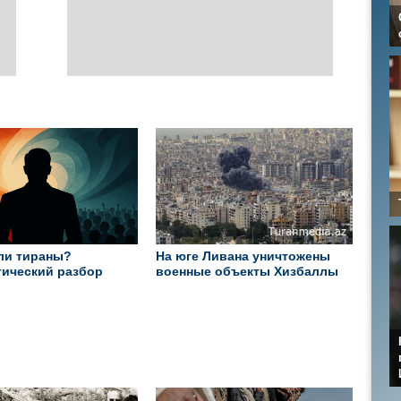
ли тираны?
На юге Ливана уничтожены
ический разбор
военные объекты Хизбаллы
 лидеров прошлого и
го"