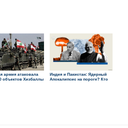
ские силы в Красном
нефти компаниями из РФ
я армия атаковала
Индия и Пакистан: Ядерный
0 объектов Хизбаллы
Апокалипсис на пороге? Кто
разжигает огонь войны?