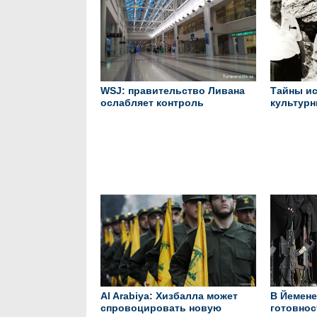
WSJ: правительство Ливана
Тайны ис
ослабляет контроль
культурн
Хизбаллы над аэропортом
Азербайд
Бейрута
Al Arabiya: Хизбалла может
В Йемене
спровоцировать новую
готовнос