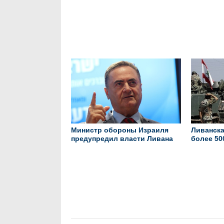
гражданскую войну в Ливане
американ
море
Министр обороны Израиля
Ливанска
предупредил власти Ливана
более 50
в Ливане