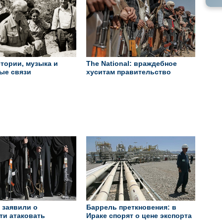
тории, музыка и
The National: враждебное
ые связи
хуситам правительство
жана и Скандинавии
планирует захватить порт
Ходейда
 заявили о
Баррель преткновения: в
ти атаковать
Ираке спорят о цене экспорта