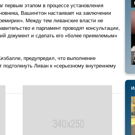
аг первым этапом в процессе установления
новника, Вашингтон настаивает на заключении
еремирии». Между тем ливанские власти не
равительство и парламент проводят консультации,
кий документ и сделать его «более приемлемым»
 Хизбалле, предупредил, что выполнение
 подтолкнуть Ливан к «серьезному внутреннему
И