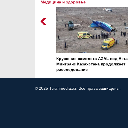
Медицина и здоровье
а AZAL под Актау:
Кризис воды: глобальная угроза, 
ана продолжает
которой молчит мир
© 2025 Turanmedia.az. Все права защищены.