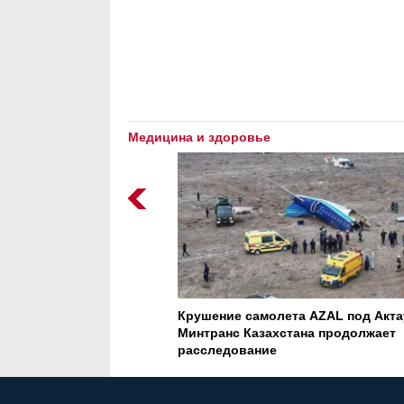
Медицина и здоровье
а AZAL под Актау:
Кризис воды: глобальная угроза, 
ана продолжает
которой молчит мир