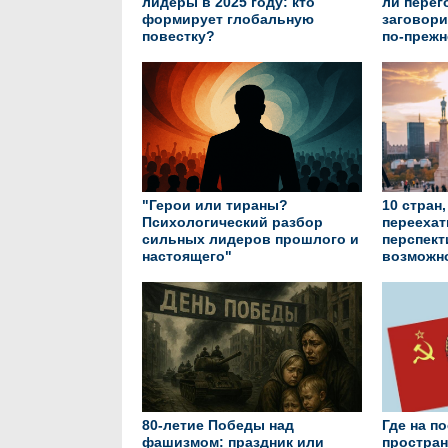
лидеры в 2025 году: кто
ли пере
формирует глобальную
заговори
повестку?
по-прежн
"Герои или тираны?
10 стран,
Психологический разбор
переехат
сильных лидеров прошлого и
перспект
настоящего"
возможн
80-летие Победы над
Где на п
фашизмом: праздник или
простран