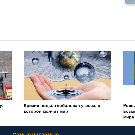
о
Российско-украинская война:
Самы
возможные итоги и последствия для
в 20
мира
пове
Самые читаемые