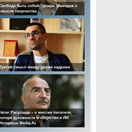
Свобода быть собой: Цезарь Мамедов о
смысле творчества
Третий смысл между двумя кадрами
Натиг Расулзаде – о миссии писателя,
потере духовности в обществе и ИИ.
Интервью Media.Az