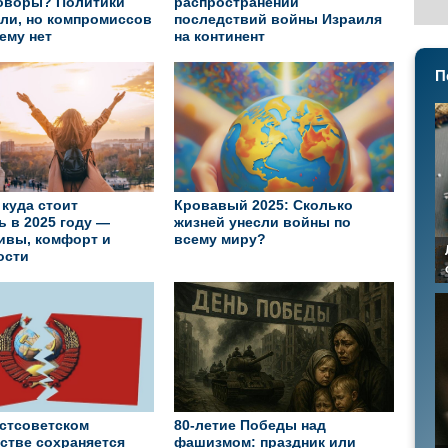
говоры? Политики
распространении
ли, но компромиссов
последствий войны Израиля
ему нет
на континент
П
 куда стоит
Кровавый 2025: Сколько
ь в 2025 году —
жизней унесли войны по
ивы, комфорт и
всему миру?
ости
остсоветском
80-летие Победы над
стве сохраняется
фашизмом: праздник или